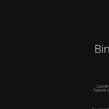
Bi
Lucrăm
fuziunii