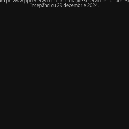
m pe www.ppcenergy.ro, cu informațiile și serviciile cu care eșt
începând cu 29 decembrie 2024.