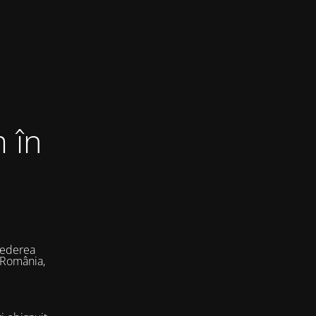
 în
vederea
 România,