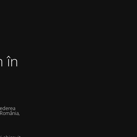
 în
vederea
 România,