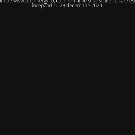
m pe www.ppcenergy.ro, cu informațiile și serviciile cu care eșt
începând cu 29 decembrie 2024.