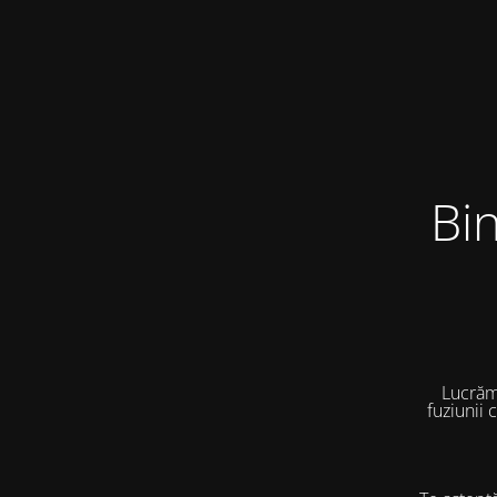
Bi
Lucrăm
fuziunii