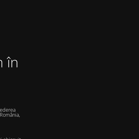
 în
vederea
 România,