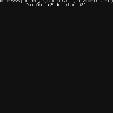
m pe www.ppcenergy.ro, cu informațiile și serviciile cu care eșt
începând cu 29 decembrie 2024.