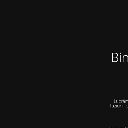
Bi
Lucrăm
fuziunii