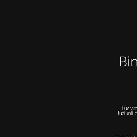
Bi
Lucrăm
fuziunii