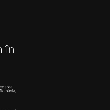
 în
vederea
 România,