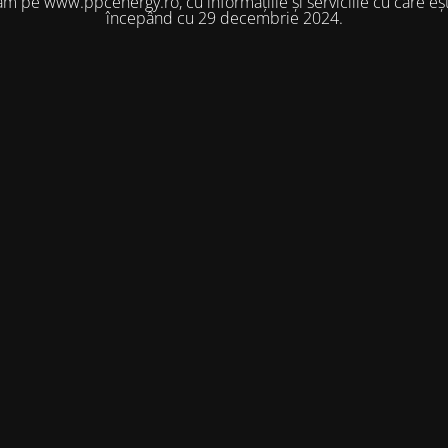
m pe www.ppcenergy.ro, cu informațiile și serviciile cu care eșt
începând cu 29 decembrie 2024.