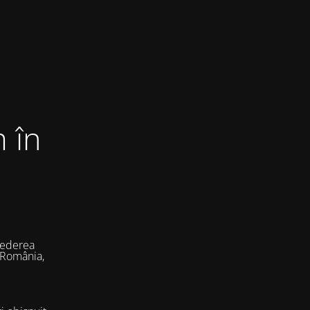
 în
vederea
 România,