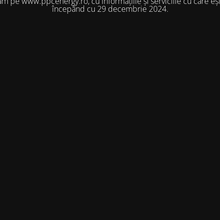
m pe www.ppcenergy.ro, cu informațiile și serviciile cu care eșt
începând cu 29 decembrie 2024.