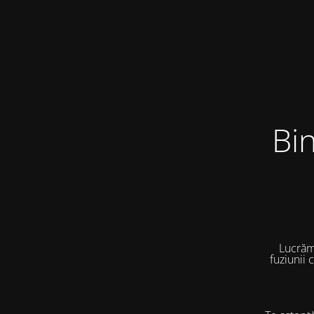
Bi
Lucrăm
fuziunii