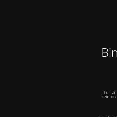
Bi
Lucrăm
fuziunii