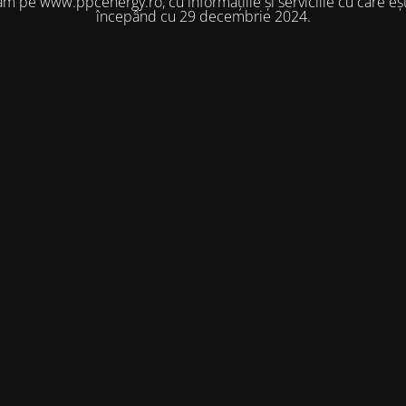
m pe www.ppcenergy.ro, cu informațiile și serviciile cu care eșt
începând cu 29 decembrie 2024.