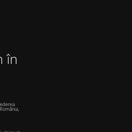
 în
vederea
 România,