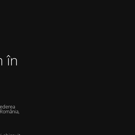
 în
vederea
 România,