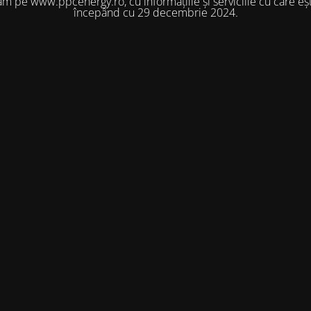
m pe www.ppcenergy.ro, cu informațiile și serviciile cu care eșt
începând cu 29 decembrie 2024.