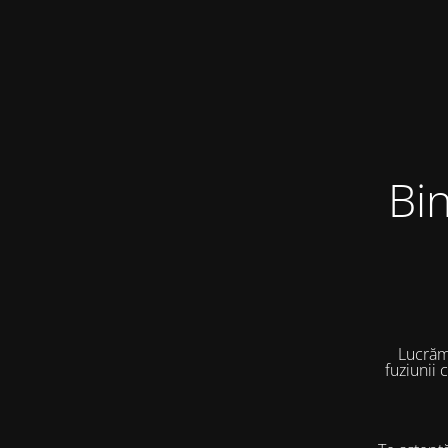
Bi
Lucrăm
fuziunii