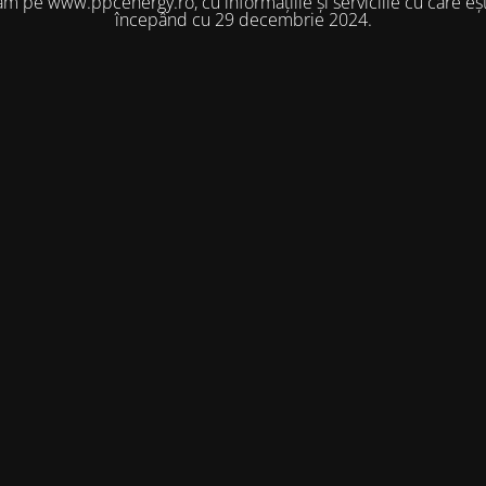
m pe www.ppcenergy.ro, cu informațiile și serviciile cu care eșt
începând cu 29 decembrie 2024.