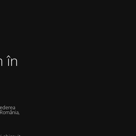
 în
vederea
 România,