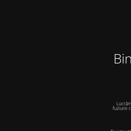
Bi
Lucrăm
fuziunii