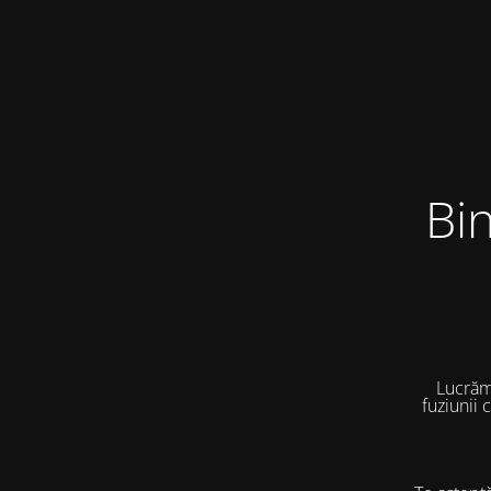
Bi
Lucrăm
fuziunii