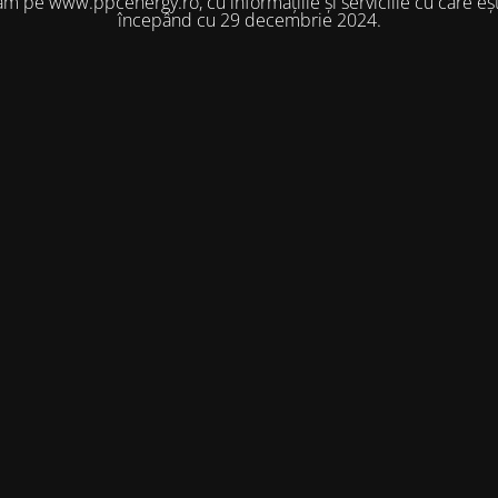
m pe www.ppcenergy.ro, cu informațiile și serviciile cu care eșt
începând cu 29 decembrie 2024.