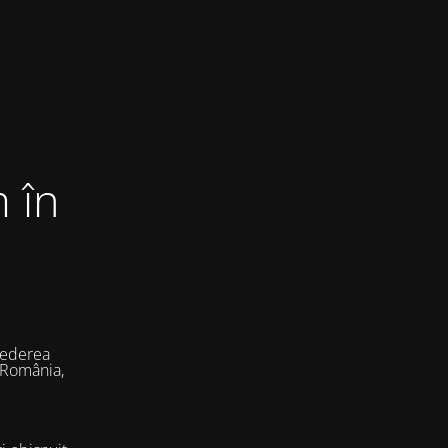
 în
vederea
 România,