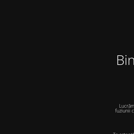
Bi
Lucrăm
fuziunii