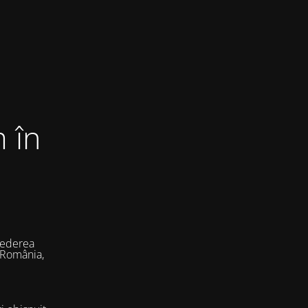
 în
vederea
 România,