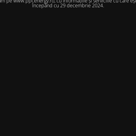
m pe www.ppcenergy.ro, cu informațiile și serviciile cu care eșt
începând cu 29 decembrie 2024.