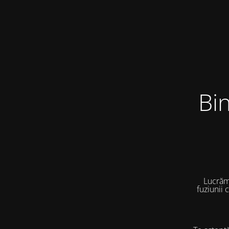
Bi
Lucrăm
fuziunii