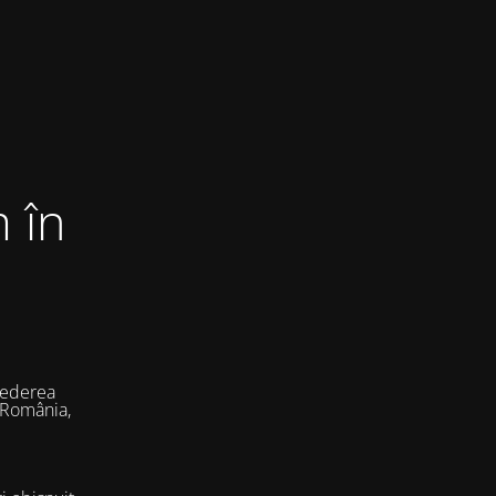
 în
vederea
 România,