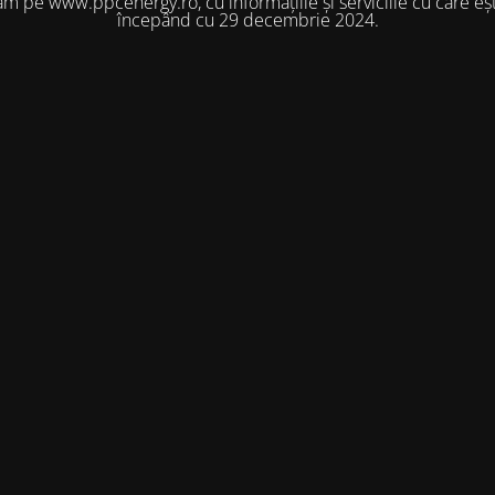
m pe www.ppcenergy.ro, cu informațiile și serviciile cu care eșt
începând cu 29 decembrie 2024.