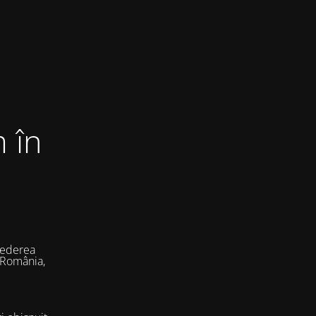
 în
vederea
 România,