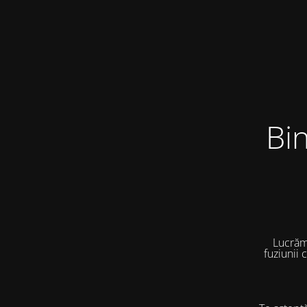
Bi
Lucrăm
fuziunii