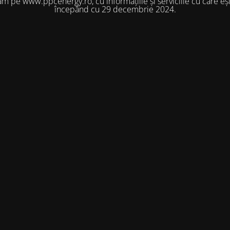
m pe www.ppcenergy.ro, cu informațiile și serviciile cu care eșt
începând cu 29 decembrie 2024.