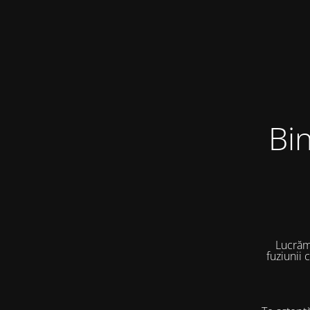
Bi
Lucrăm
fuziunii