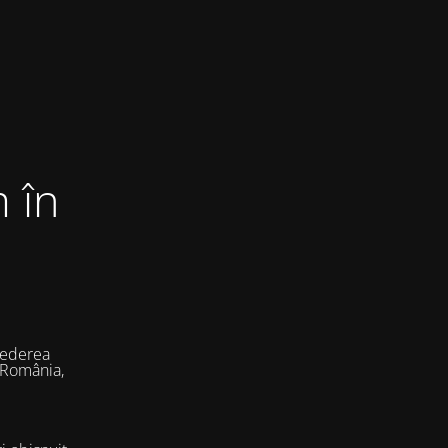
 în
vederea
 România,