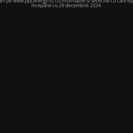
m pe www.ppcenergy.ro, cu informațiile și serviciile cu care eșt
începând cu 29 decembrie 2024.