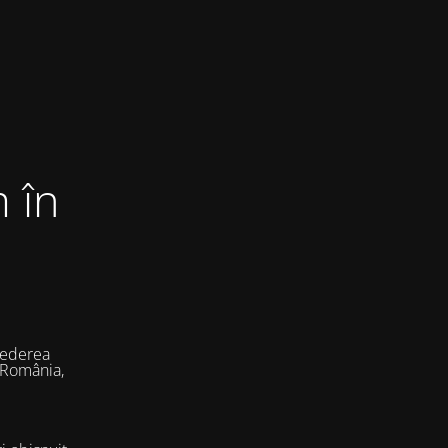
 în
vederea
 România,