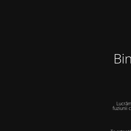
Bi
Lucrăm
fuziunii