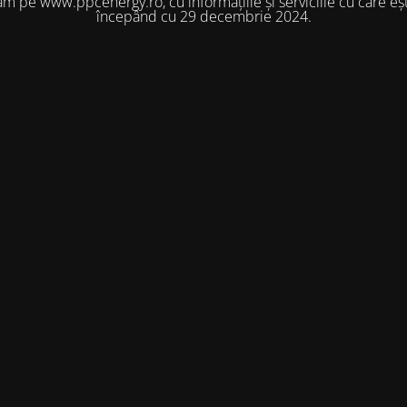
m pe www.ppcenergy.ro, cu informațiile și serviciile cu care eșt
începând cu 29 decembrie 2024.