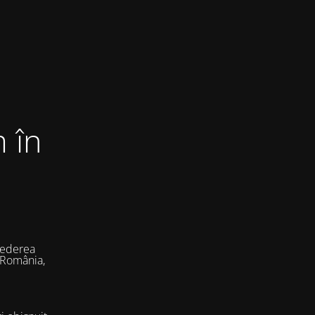
 în
vederea
 România,