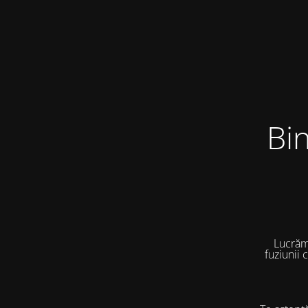
Bi
Lucrăm
fuziunii