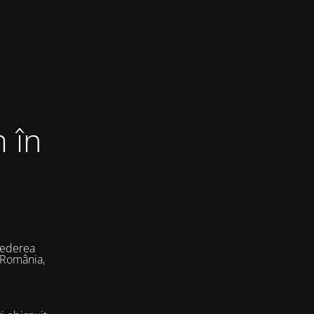
 în
vederea
 România,