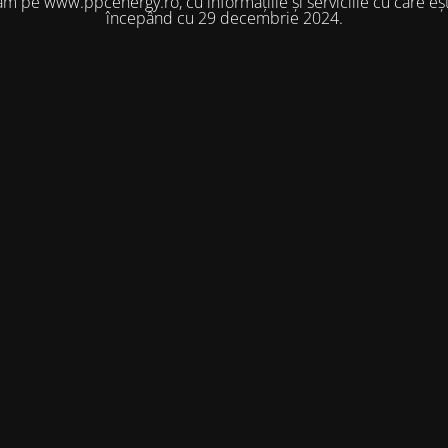
m pe www.ppcenergy.ro, cu informațiile și serviciile cu care eșt
începând cu 29 decembrie 2024.