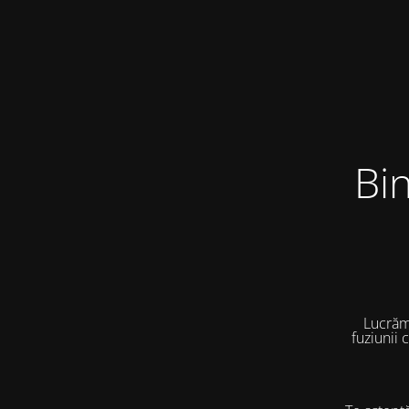
Bi
Lucrăm
fuziunii