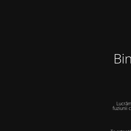
Bi
Lucrăm
fuziunii