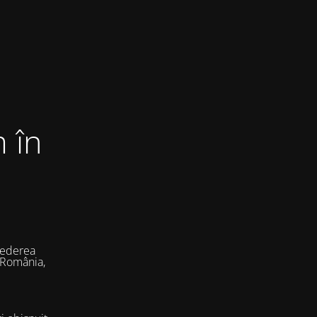
 în
vederea
 România,