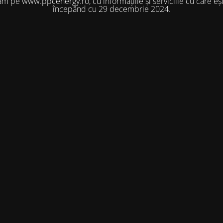
m pe www.ppcenergy.ro, cu informațiile și serviciile cu care eșt
începând cu 29 decembrie 2024.