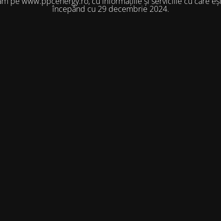
m pe www.ppcenergy.ro, cu informațiile și serviciile cu care eșt
începând cu 29 decembrie 2024.