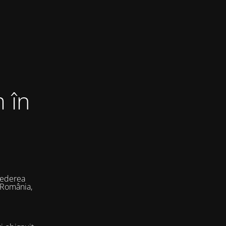
 în
vederea
 România,