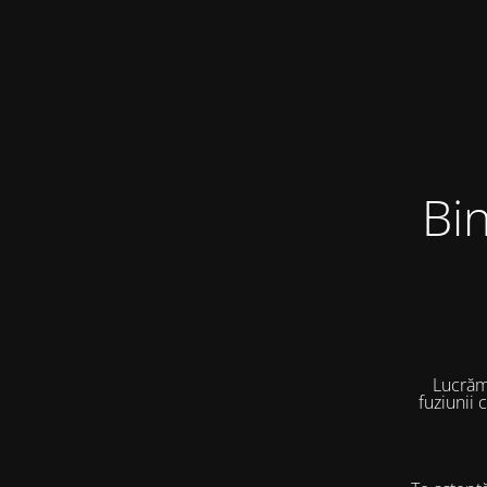
Bi
Lucrăm
fuziunii