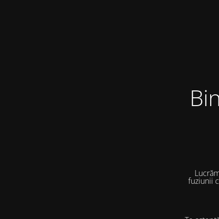
Bi
Lucrăm
fuziunii