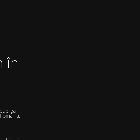
 în
vederea
 România,