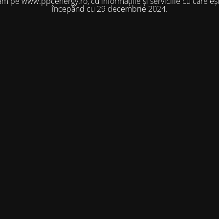
m pe www.ppcenergy.ro, cu informațiile și serviciile cu care eșt
începând cu 29 decembrie 2024.