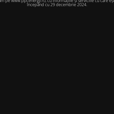
m pe www.ppcenergy.ro, cu informațiile și serviciile cu care eșt
începând cu 29 decembrie 2024.