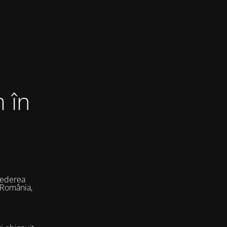
 în
vederea
 România,