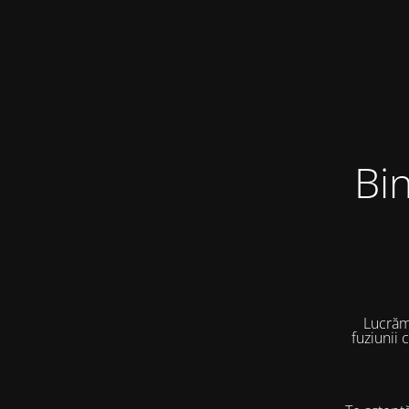
Bi
Lucrăm
fuziunii