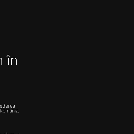
 în
vederea
 România,