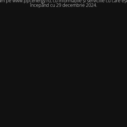
m pe www.ppcenergy.ro, cu informațiile și serviciile cu care eșt
începând cu 29 decembrie 2024.