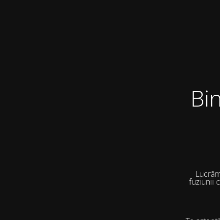
Bi
Lucrăm
fuziunii