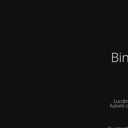
Bi
Lucrăm
fuziunii