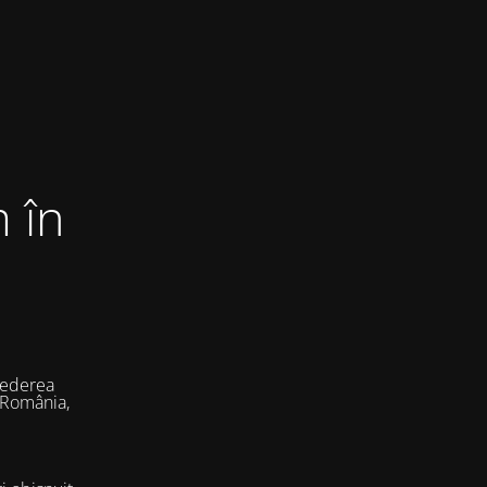
 în
vederea
 România,