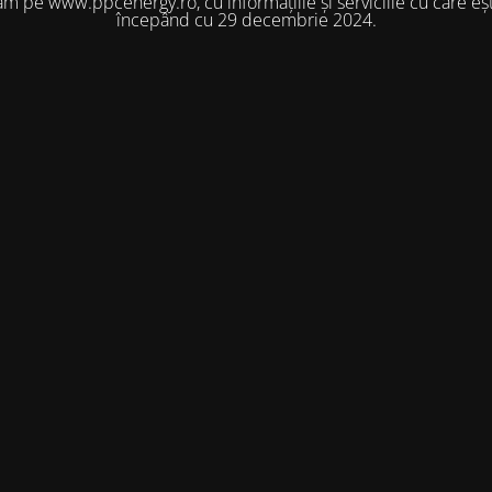
m pe www.ppcenergy.ro, cu informațiile și serviciile cu care eșt
începând cu 29 decembrie 2024.