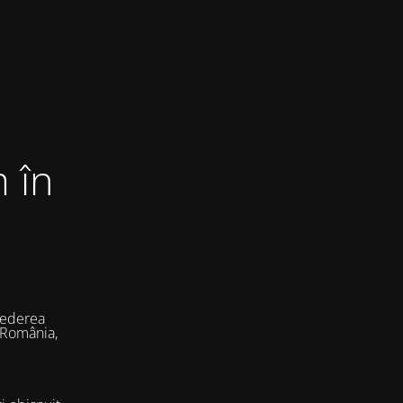
 în
vederea
 România,