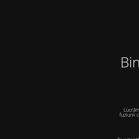
Bi
Lucrăm
fuziunii