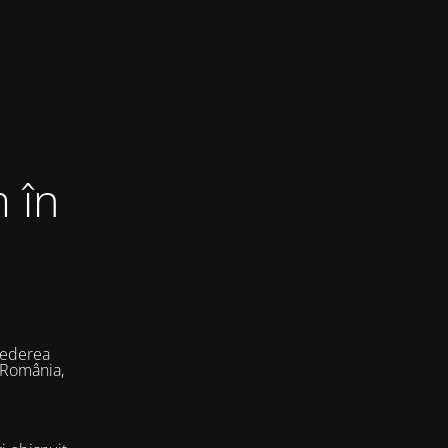
 în
vederea
 România,