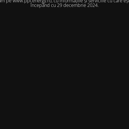
m pe www.ppcenergy.ro, cu informațiile și serviciile cu care eșt
începând cu 29 decembrie 2024.