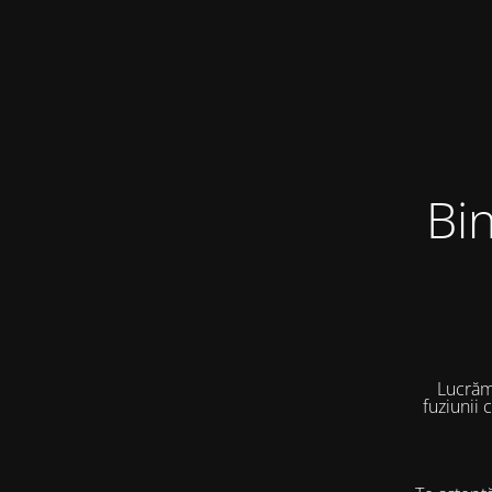
Bi
Lucrăm
fuziunii