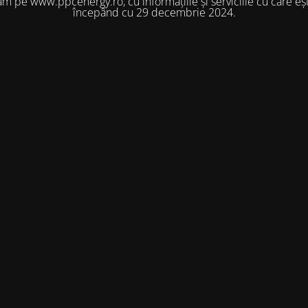
m pe www.ppcenergy.ro, cu informațiile și serviciile cu care eșt
începând cu 29 decembrie 2024.