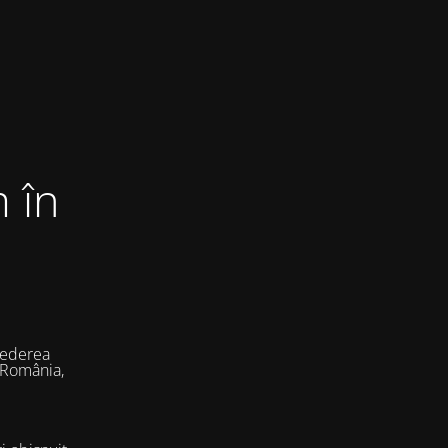
 în
vederea
 România,