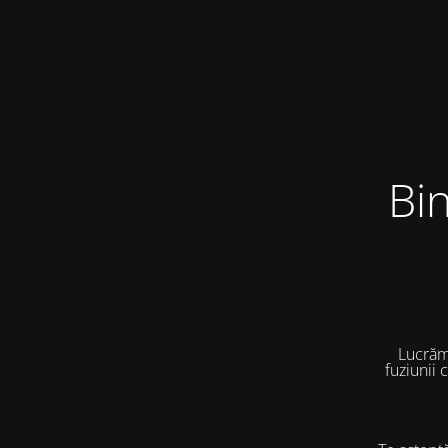
Bi
Lucrăm
fuziunii