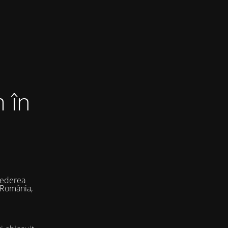
 în
vederea
 România,