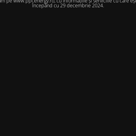
m pe www.ppcenergy.ro, cu informațiile și serviciile cu care eșt
începând cu 29 decembrie 2024.