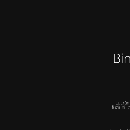
Bi
Lucrăm
fuziunii